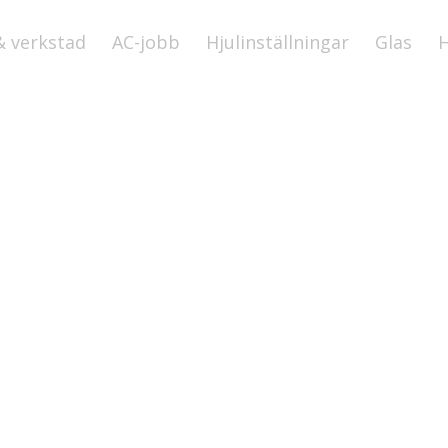
& verkstad
AC-jobb
Hjulinställningar
Glas
H
ation for diagnostic of freo