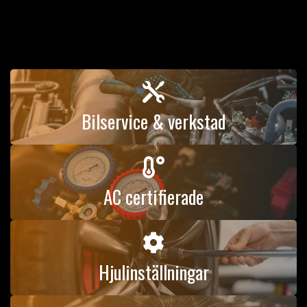

Bilservice & verkstad

AC certifierade

Hjulinställningar