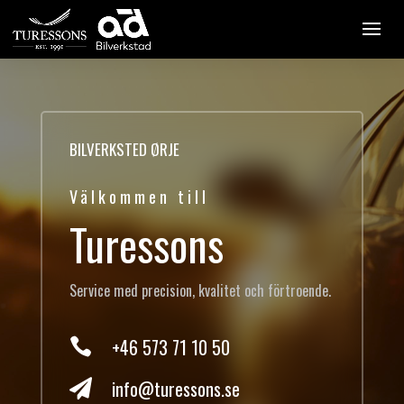
BILVERKSTED ØRJE
Välkommen till
Turessons
Service med precision, kvalitet och förtroende.
+46 573 71 10 50

info@turessons.se
