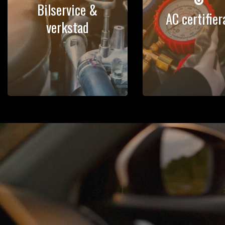
Bilservice &
AC certifier
verkstad