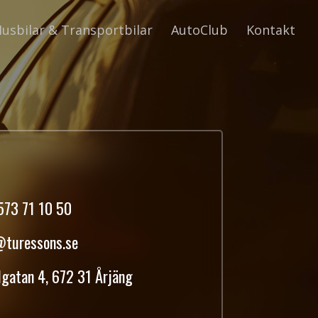
usbilar & Transportbilar
AutoClub
Kontakt
573 71 10 50
@turessons.se
gatan 4, 672 31 Årjäng