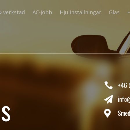
& verkstad
AC-jobb
Hjulinställningar
Glas
H
+46 

ns
info

Smed
