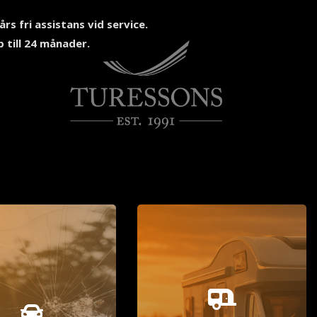
års fri assistans vid service.
 till 24 månader.

