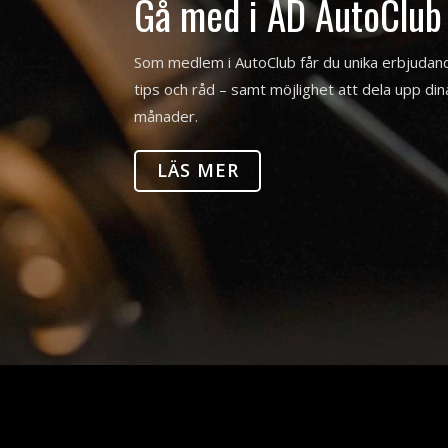
Gå med i AD AutoClub
Som medlem i AutoClub får du unika erbjuda
tips och råd – samt möjlighet att dela upp dina 
månader.
LÄS MER