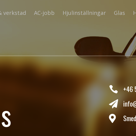
& verkstad
AC-jobb
Hjulinställningar
Glas
H
+46 

ns
info

Smed
