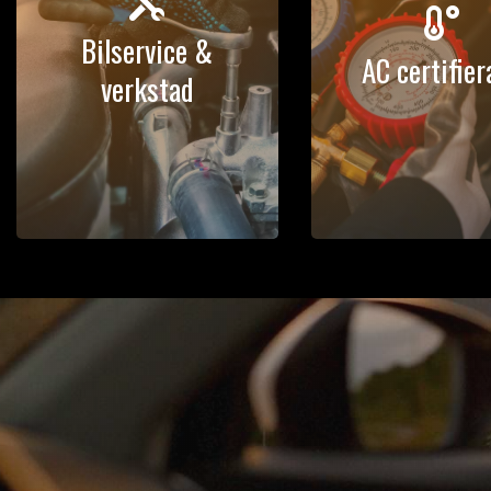


Bilservice &
AC certifier
verkstad