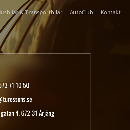
usbilar & Transportbilar
AutoClub
Kontakt
573 71 10 50
@turessons.se
gatan 4, 672 31 Årjäng