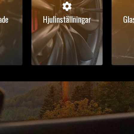

ade
Hjulinställningar
Gla