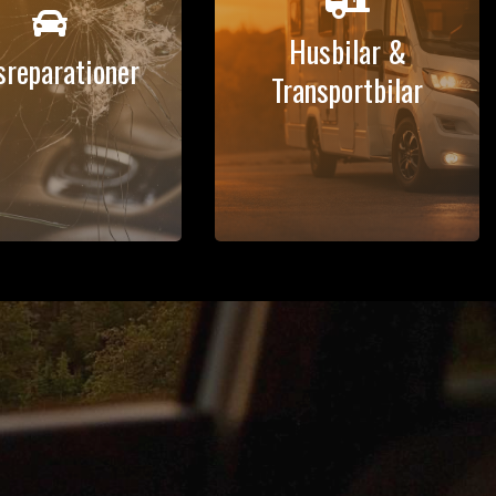


Husbilar &
sreparationer
Transportbilar