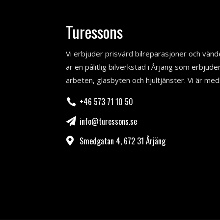
Turessons
Vi erbjuder prisvärd bilreparasjoner och vände
är en pålitlig bilverkstad i Årjäng som erbjude
arbeten, glasbyten och hjultjänster. Vi är me
+46 573 71 10 50

info@turessons.se

Smedgatan 4, 672 31 Årjäng
